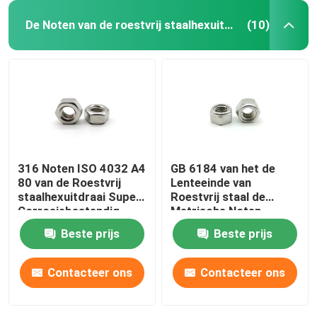
De Noten van de roestvrij staalhexuitdraai
(10)
316 Noten ISO 4032 A4
GB 6184 van het de
80 van de Roestvrij
Lenteeinde van
staalhexuitdraai Super
Roestvrij staal de
Corrosiebestendig
Metrische Noten
Borgmoeren van het
Beste prijs
Beste prijs
het
Metaaltussenvoegsel
Contacteer ons
Contacteer ons