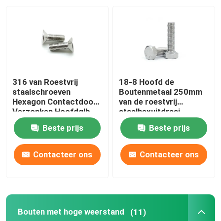
Ongeveer ons
Fabrieksreis
316 van Roestvrij
18-8 Hoofd de
Kwaliteitscontrole
staalschroeven
Boutenmetaal 250mm
Hexagon Contactdoos
van de roestvrij
Verzonken Hoofdglb
staalhexuitdraai
Schroeven M16 M10
Hexuitdraai
Contacteer ons
Beste prijs
Beste prijs
M8 M4 van de
Hoofdschroeven
Notenbouten DIN7991
Verzoek om een Citaat
Contacteer ons
Contacteer ons
De Notenbouten van roestvrij staalschroeven
Bouten met hoge weerstand
(11)
Bouten met hoge weerstand