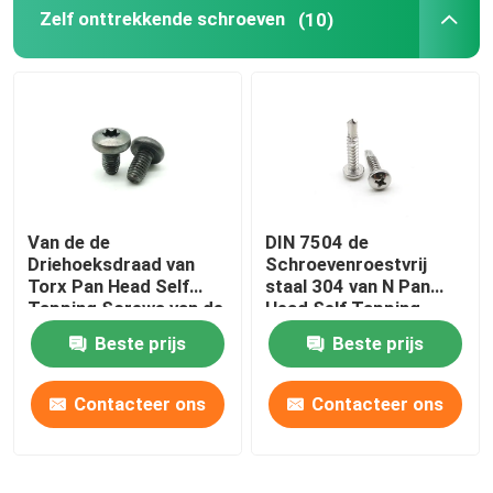
Zelf onttrekkende schroeven
(10)
Van de de
DIN 7504 de
Driehoeksdraad van
Schroevenroestvrij
Torx Pan Head Self
staal 304 van N Pan
Tapping Screws van de
Head Self Tapping
Hexalobularcontactdoos
Phillips
Beste prijs
Beste prijs
de Rolling Schroeven
Contacteer ons
Contacteer ons