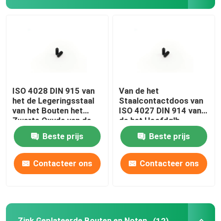
Zink Geplateerde Bouten en Noten
Zelf onttrekkende schroeven
De Noten van de roestvrij staalhexuitdraai
ISO 4028 DIN 915 van
Van de het
het de Legeringsstaal
Staalcontactdoos van
van het Bouten het
ISO 4027 DIN 914 van
De Bevestigingsmiddelen van de windenergie
Zwarte Oxyde van de
de het Hoofdglb
de Contactdooshond
Schroef van de de
Beste prijs
Beste prijs
Punt Met hoge
Hexuitdraaiaandrijving
weerstand Setscrew
van het de Kegelpunt
Zonnepaneelbevestigingsmiddelen
de Legeringsstaal
Contacteer ons
Contacteer ons
Automobielbevestigingsmiddel
Nylon Tussenvoegselborgmoeren
Zink Geplateerde Bouten en Noten
(12)