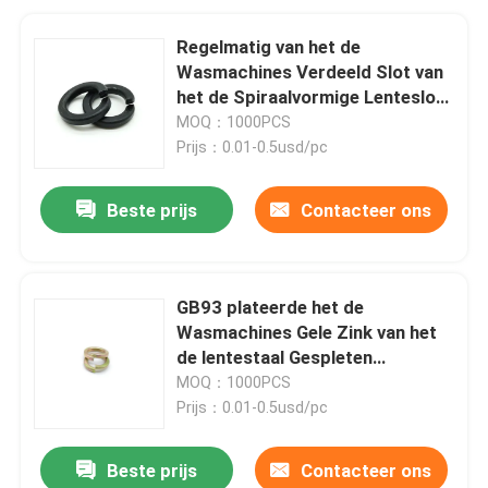
Regelmatig van het de
Wasmachines Verdeeld Slot van
het de Spiraalvormige Lenteslot
van ASME B18.21.1 de
MOQ：1000PCS
Wasmachines Zwart Oxyde
Prijs：0.01-0.5usd/pc
Beste prijs
Contacteer ons
GB93 plateerde het de
Wasmachines Gele Zink van het
de lentestaal Gespleten
Slotwasmachines 2mm 48mm
MOQ：1000PCS
Prijs：0.01-0.5usd/pc
Beste prijs
Contacteer ons