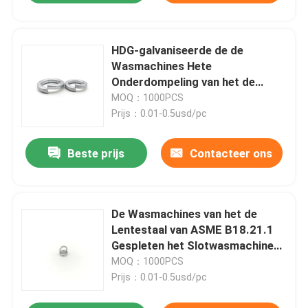
HDG-galvaniseerde de de
Wasmachines Hete
Onderdompeling van het de
Lentestaal Gespleten
MOQ：1000PCS
Slotwasmachines GB93
Prijs：0.01-0.5usd/pc
Beste prijs
Contacteer ons
De Wasmachines van het de
Lentestaal van ASME B18.21.1
Gespleten het Slotwasmachines
van het 1/2 duimroestvrije staal
MOQ：1000PCS
A2
Prijs：0.01-0.5usd/pc