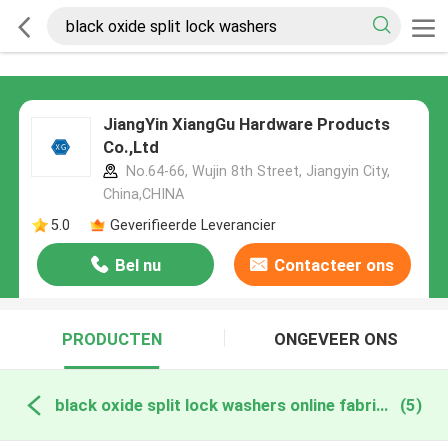
JiangYin XiangGu Hardware Products
Co.,Ltd
No.64-66, Wujin 8th Street, Jiangyin City,
China,CHINA
5.0
Geverifieerde Leverancier
Bel nu
Contacteer ons
PRODUCTEN
ONGEVEER ONS
black oxide split lock washers online fabricage
(5)